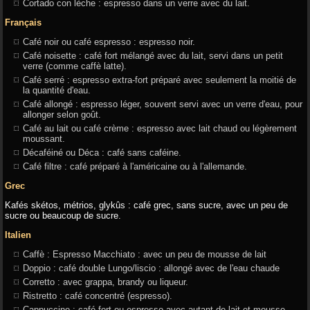
Cortado con lèche : espresso dans un verre avec du lait.
Français
Café noir ou café espresso : espresso noir.
Café noisette : café fort mélangé avec du lait, servi dans un petit
verre (comme caffè latte).
Café serré : espresso extra-fort préparé avec seulement la moitié de
la quantité d'eau.
Café allongé : espresso léger, souvent servi avec un verre d'eau, pour
allonger selon goût.
Café au lait ou café crème : espresso avec lait chaud ou légèrement
moussant.
Décaféiné ou Déca : café sans caféine.
Café filtre : café préparé à l'américaine ou à l'allemande.
Grec
Kafés skétos, métrios, glykûs : café grec, sans sucre, avec un peu de
sucre ou beaucoup de sucre.
Italien
Caffè : Espresso Macchiato : avec un peu de mousse de lait
Doppio : café double Lungo/liscio : allongé avec de l'eau chaude
Corretto : avec grappa, brandy ou liqueur.
Ristretto : café concentré (espresso).
Cappuccino : café fort ou espresso avec autant de lait et mousse.