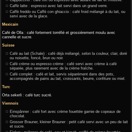
Caffè latte : espresso avec lait servi dans un grand verre.
Caffè freddo ou Caffè con ghiaccio : café froid mélangé à du lait, ou
servi avec de la glace.
Mexicain
Café de Olla : café fortement torréfié et grossièrement moulu avec
cannelle et sucre.
Suisse
Café au lait (Schale) : café déjà mélangé, selon la couleur, clair, doré
ou noisette, foncé, brun ou noir.
Café crème ou espresso crème : café servi avec crème à café
séparée, plus rarement avec de la crème fraîche.
Café complet : café et lait, servis séparément dans des pots,
accompagnés de pains au lait, croissants, beurre, confiture ou miel.
Turc
Orta sekerli : café turc sucré.
Viennois
Einspânner : café fort avec crème fouettée garnie de copeaux de
chocolat.
Grosser Brauner, kleiner Brauner : petit café servi avec un peu de lait
et sucre.