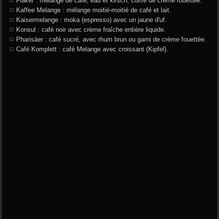
Fiaker : mélange de café, eau et kirsch, coiffé de crème fouettée.
Kaffee Melange : mélange moitié-moitié de café et lait.
Kaisermelange : moka (espresso) avec un jaune d'uf.
Konsul : café noir avec crème fraîche entière liquide.
Pharisäer : café sucré, avec rhum brun ou garni de crème fouettée.
Café Komplett : café Melange avec croissant (Kipfel).