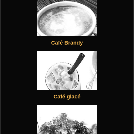
Café Brandy
Café glacé