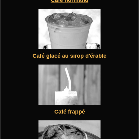
Café normand
Café glacé au sirop d'érable
Café frappé