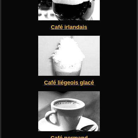
Café irlandais
Café liégeois glacé