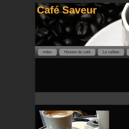
Café Saveur
index
Histoire du café
Le caféier